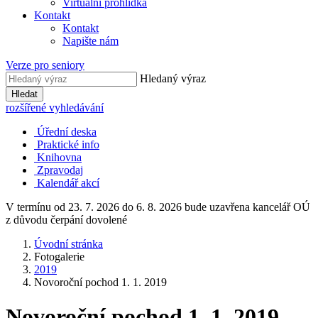
Virtuální prohlídka
Kontakt
Kontakt
Napište nám
Verze pro seniory
Hledaný výraz
Hledat
rozšířené vyhledávání
Úřední deska
Praktické info
Knihovna
Zpravodaj
Kalendář akcí
V termínu od 23. 7. 2026 do 6. 8. 2026 bude uzavřena kancelář OÚ
z důvodu čerpání dovolené
Úvodní stránka
Fotogalerie
2019
Novoroční pochod 1. 1. 2019
Novoroční pochod 1. 1. 2019