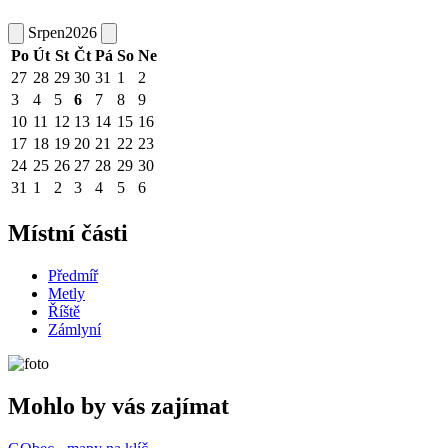
Srpen
2026
Po
Út
St
Čt
Pá
So
Ne
27
28
29
30
31
1
2
3
4
5
6
7
8
9
10
11
12
13
14
15
16
17
18
19
20
21
22
23
24
25
26
27
28
29
30
31
1
2
3
4
5
6
Místní části
Předmíř
Metly
Říště
Zámlyní
Mohlo by vás zajímat