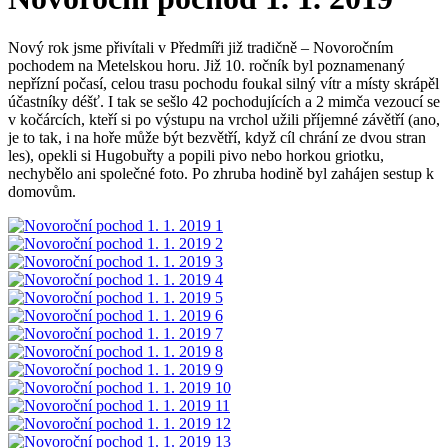
Nový rok jsme přivítali v Předmíři již tradičně – Novoročním
pochodem na Metelskou horu. Již 10. ročník byl poznamenaný
nepřízní počasí, celou trasu pochodu foukal silný vítr a místy skrápěl
účastníky déšť. I tak se sešlo 42 pochodujících a 2 mimča vezoucí se
v kočárcích, kteří si po výstupu na vrchol užili příjemné závětří (ano,
je to tak, i na hoře může být bezvětří, když cíl chrání ze dvou stran
les), opekli si Hugobuřty a popili pivo nebo horkou griotku,
nechybělo ani společné foto. Po zhruba hodině byl zahájen sestup k
domovům.