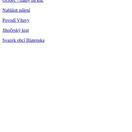
GObec - mapy na klíč
Nahlásit pálení
Povodí Vltavy
Jihočeský kraj
Svazek obcí Blatenska