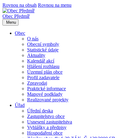
Rovnou na obsah
Rovnou na menu
Obec
Předmíř
Menu
Obec
O nás
Obecní symboly
Statistické údaje
Aktuality
Kalendář akcí
Hlášení rozhlasu
Územní plán obce
Profil zadavatele
Zpravodaj
Praktické informace
Mapové podklady
Realizované projekty
Úřad
Úřední deska
Zastupitelstvo obce
Usnesení zastupitelstva
Vyhlášky a předpisy
Hospodaření obce