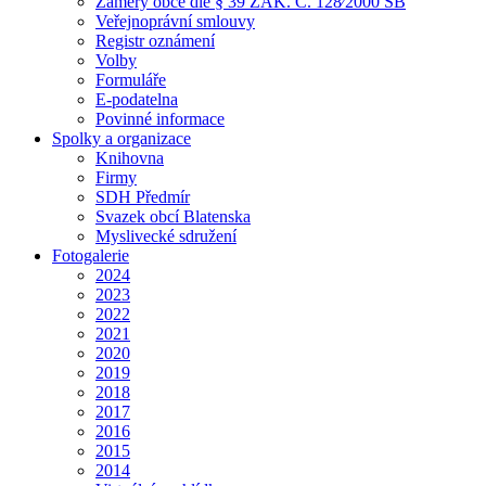
Záměry obce dle § 39 ZÁK. Č. 128⁄2000 SB
Veřejnoprávní smlouvy
Registr oznámení
Volby
Formuláře
E-podatelna
Povinné informace
Spolky a organizace
Knihovna
Firmy
SDH Předmír
Svazek obcí Blatenska
Myslivecké sdružení
Fotogalerie
2024
2023
2022
2021
2020
2019
2018
2017
2016
2015
2014