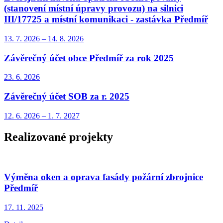
(stanovení místní úpravy provozu) na silnici
III/17725 a místní komunikaci - zastávka Předmíř
13. 7.
2026
–
14. 8.
2026
Závěrečný účet obce Předmíř za rok 2025
23. 6.
2026
Závěrečný účet SOB za r. 2025
12. 6.
2026
–
1. 7.
2027
Realizované projekty
Výměna oken a oprava fasády požární zbrojnice
Předmíř
17. 11.
2025