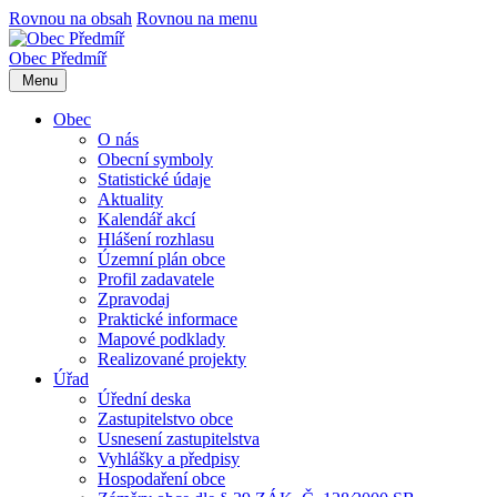
Rovnou na obsah
Rovnou na menu
Obec
Předmíř
Menu
Obec
O nás
Obecní symboly
Statistické údaje
Aktuality
Kalendář akcí
Hlášení rozhlasu
Územní plán obce
Profil zadavatele
Zpravodaj
Praktické informace
Mapové podklady
Realizované projekty
Úřad
Úřední deska
Zastupitelstvo obce
Usnesení zastupitelstva
Vyhlášky a předpisy
Hospodaření obce