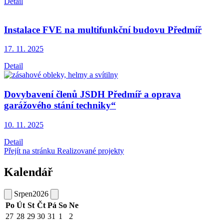
Detail
Instalace FVE na multifunkční budovu Předmíř
17. 11.
2025
Detail
Dovybavení členů JSDH Předmíř a oprava
garážového stání techniky“
10. 11.
2025
Detail
Přejít na stránku Realizované projekty
Kalendář
Srpen
2026
Po
Út
St
Čt
Pá
So
Ne
27
28
29
30
31
1
2