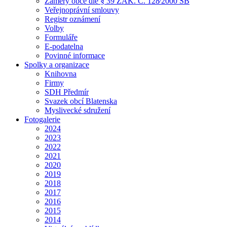
Záměry obce dle § 39 ZÁK. Č. 128⁄2000 SB
Veřejnoprávní smlouvy
Registr oznámení
Volby
Formuláře
E-podatelna
Povinné informace
Spolky a organizace
Knihovna
Firmy
SDH Předmír
Svazek obcí Blatenska
Myslivecké sdružení
Fotogalerie
2024
2023
2022
2021
2020
2019
2018
2017
2016
2015
2014