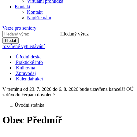
Virtuální prohlídka
Kontakt
Kontakt
Napište nám
Verze pro seniory
Hledaný výraz
Hledat
rozšířené vyhledávání
Úřední deska
Praktické info
Knihovna
Zpravodaj
Kalendář akcí
V termínu od 23. 7. 2026 do 6. 8. 2026 bude uzavřena kancelář OÚ
z důvodu čerpání dovolené
Úvodní stránka
Obec Předmíř