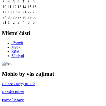
3
4
5
6
7
8
9
10
11
12
13
14
15
16
17
18
19
20
21
22
23
24
25
26
27
28
29
30
31
1
2
3
4
5
6
Místní části
Předmíř
Metly
Říště
Zámlyní
Mohlo by vás zajímat
GObec - mapy na klíč
Nahlásit pálení
Povodí Vltavy