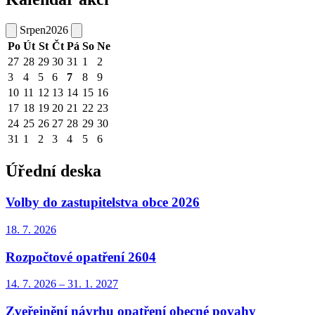
Srpen
2026
Po
Út
St
Čt
Pá
So
Ne
27
28
29
30
31
1
2
3
4
5
6
7
8
9
10
11
12
13
14
15
16
17
18
19
20
21
22
23
24
25
26
27
28
29
30
31
1
2
3
4
5
6
Úřední deska
Volby do zastupitelstva obce 2026
18. 7.
2026
Rozpočtové opatření 2604
14. 7.
2026
–
31. 1.
2027
Zveřejnění návrhu opatření obecné povahy