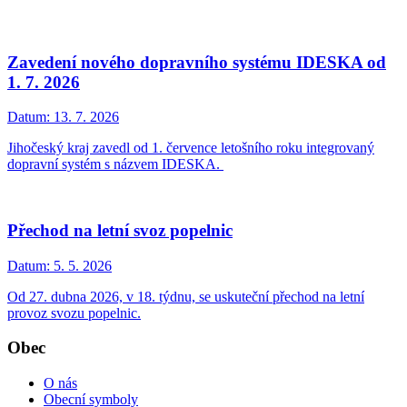
Zavedení nového dopravního systému IDESKA od
1. 7. 2026
Datum:
13. 7. 2026
Jihočeský kraj zavedl od 1. července letošního roku integrovaný
dopravní systém s názvem IDESKA.
Přechod na letní svoz popelnic
Datum:
5. 5. 2026
Od 27. dubna 2026, v 18. týdnu, se uskuteční přechod na letní
provoz svozu popelnic.
Obec
O nás
Obecní symboly