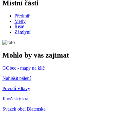
Místní části
Předmíř
Metly
Říště
Zámlyní
Mohlo by vás zajímat
GObec - mapy na klíč
Nahlásit pálení
Povodí Vltavy
Jihočeský kraj
Svazek obcí Blatenska