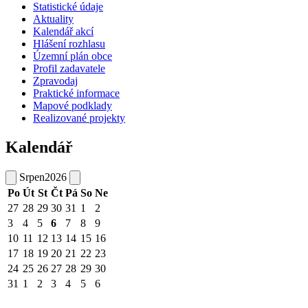
Statistické údaje
Aktuality
Kalendář akcí
Hlášení rozhlasu
Územní plán obce
Profil zadavatele
Zpravodaj
Praktické informace
Mapové podklady
Realizované projekty
Kalendář
Srpen
2026
Po
Út
St
Čt
Pá
So
Ne
27
28
29
30
31
1
2
3
4
5
6
7
8
9
10
11
12
13
14
15
16
17
18
19
20
21
22
23
24
25
26
27
28
29
30
31
1
2
3
4
5
6