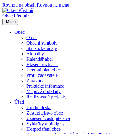
Rovnou na obsah
Rovnou na menu
Obec
Předmíř
Menu
Obec
O nás
Obecní symboly
Statistické údaje
Aktuality
Kalendář akcí
Hlášení rozhlasu
Územní plán obce
Profil zadavatele
Zpravodaj
Praktické informace
Mapové podklady
Realizované projekty
Úřad
Úřední deska
Zastupitelstvo obce
Usnesení zastupitelstva
Vyhlášky a předpisy
Hospodaření obce