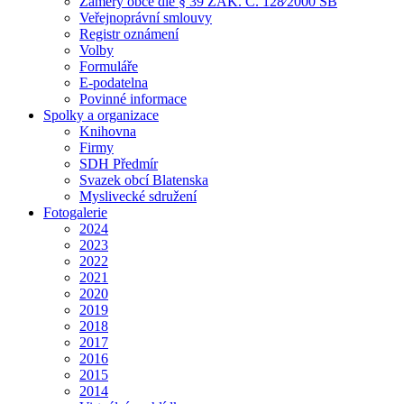
Záměry obce dle § 39 ZÁK. Č. 128⁄2000 SB
Veřejnoprávní smlouvy
Registr oznámení
Volby
Formuláře
E-podatelna
Povinné informace
Spolky a organizace
Knihovna
Firmy
SDH Předmír
Svazek obcí Blatenska
Myslivecké sdružení
Fotogalerie
2024
2023
2022
2021
2020
2019
2018
2017
2016
2015
2014