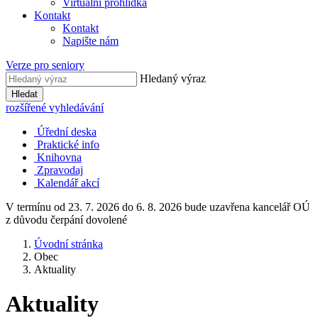
Virtuální prohlídka
Kontakt
Kontakt
Napište nám
Verze pro seniory
Hledaný výraz
Hledat
rozšířené vyhledávání
Úřední deska
Praktické info
Knihovna
Zpravodaj
Kalendář akcí
V termínu od 23. 7. 2026 do 6. 8. 2026 bude uzavřena kancelář OÚ
z důvodu čerpání dovolené
Úvodní stránka
Obec
Aktuality
Aktuality